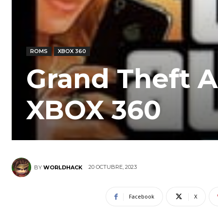
ROMS
XBOX 360
Grand Theft A
XBOX 360
20 OCTUBRE, 2023
BY
WORLDHACK
Facebook
X