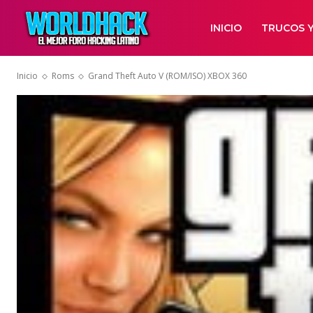
INICIO
TRUCOS Y
Inicio
Roms
Grand Theft Auto V (ROM/ISO) XBOX 360