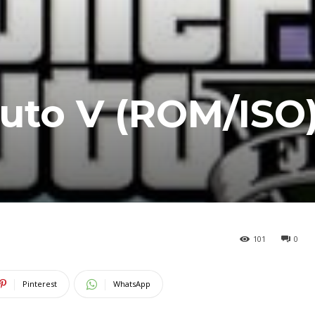
uto V (ROM/ISO
101
0
Pinterest
WhatsApp