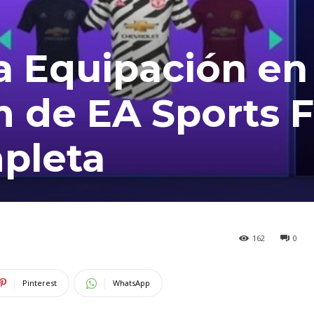
la Equipación en
 de EA Sports F
pleta
162
0
Pinterest
WhatsApp