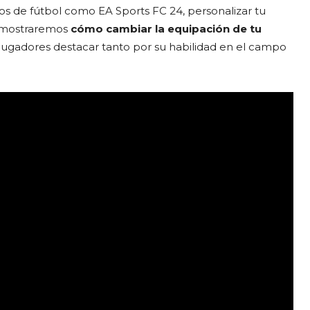
os de fútbol como EA Sports FC 24, personalizar tu
e mostraremos
cómo cambiar la equipación de tu
 jugadores destacar tanto por su habilidad en el campo