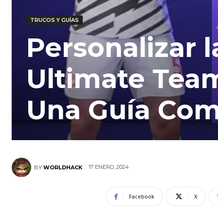
TRUCOS Y GUÍAS
Personalizar 
Ultimate Team
Una Guía Com
17 ENERO, 2024
BY
WORLDHACK
Facebook
X