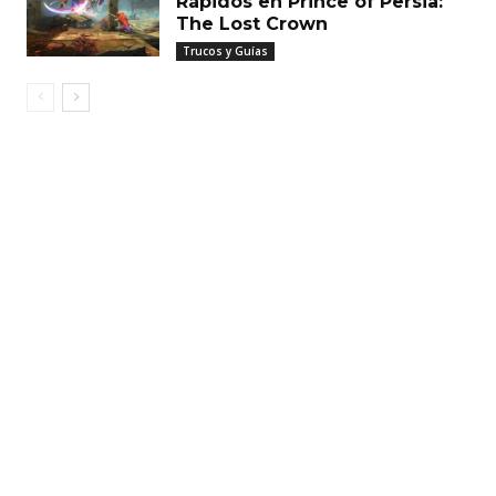
Rápidos en Prince of Persia:
The Lost Crown
Trucos y Guías