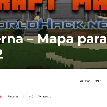
rna – Mapa para
2
3306
0
Pinterest
WhatsApp