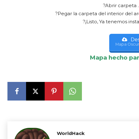
?Abrir carpeta 
?Pegar la carpeta del interior del a
?¡Listo, Ya tenemos inst
Des
Mapa Oscur
Mapa hecho pa
WorldHack