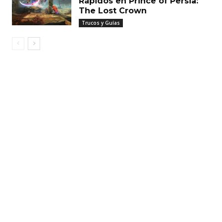
Rápidos en Prince of Persia:
The Lost Crown
Trucos y Guías