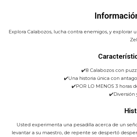
Informació
Explora Calabozos, lucha contra enemigos, y explorar
Zel
Característi
✔️8 Calabozos con puzz
✔️Una historia única con antagon
✔️POR LO MENOS 3 horas de 
✔️Diversión 
Hist
Usted experimenta una pesadilla acerca de un señor
levantar a su maestro, de repente se despertó desper