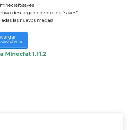
.minecraft/saves
rchivo descargado dentro de “saves”.
aladas las nuevos mapas!
cargar
idad Eterna
ra
Minecfat
1.11.2