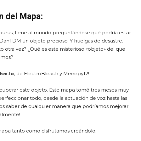
n del Mapa:
yaurus, tiene al mundo preguntándose qué podría estar
 DanTDM un objeto precioso; Y huelgas de desastre.
o otra vez? ¿Qué es este misterioso «objeto» del que
amos?
wich», de ElectroBleach y Meeepy12!
ecuperar este objeto. Este mapa tomó tres meses muy
erfeccionar todo, desde la actuación de voz hasta las
nos saber de cualquier manera que podríamos mejorar
almente!
mapa tanto como disfrutamos creándolo.