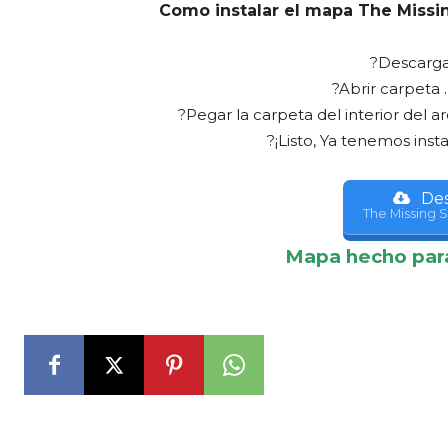
Como instalar el mapa The Miss
?Descarga
?Abrir carpeta 
?Pegar la carpeta del interior del a
?¡Listo, Ya tenemos inst
Des
The Missing 
Mapa hecho pa