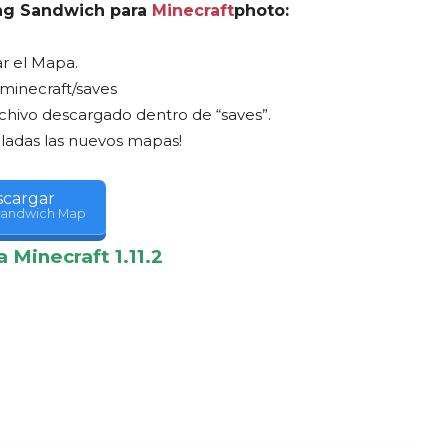
ing Sandwich para
Minecraft
photo:
r el Mapa.
.minecraft/saves
rchivo descargado dentro de “saves”.
aladas las nuevos mapas!
cargar
Sandwich Map
ra
Minecraft
1.11.2