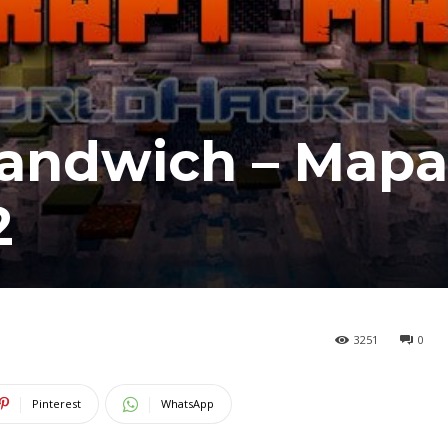
Sandwich – Mapa
2
3251
0
Pinterest
WhatsApp